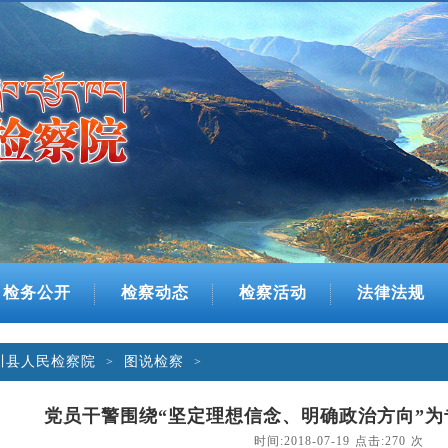
检务公开
检察动态
检察活动
法律法规
川县人民检察院
图说检察
>
>
党员干警围绕“坚定理想信念、明确政治方向”
时间:2018-07-19 点击:
270
次